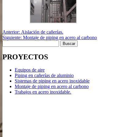
Navegación
Post
Anterior:
Aislación de cañerías.
anterior:
Siguiente
Siguiente:
Montaje de piping en acero al carbono
de
Buscar:
post:
entradas
PROYECTOS
Equipos de aire
Piping en cañerías de aluminio
Sistemas de piping en acero inoxidable
Montaje de piping en acero al carbono
Trabajos en acero inoxidable.
Gustavo Ariel Pereyra
Cel: +549 (351) 231 5210
Gustavo Ariel Copetti
Cel: +549 (352) 540 3009